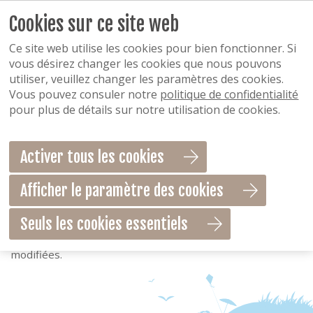
Cookies sur ce site web
Clause de non-résponsabilité
Ce site web utilise les cookies pour bien fonctionner. Si
Clause de non-résponsabilité
vous désirez changer les cookies que nous pouvons
utiliser, veuillez changer les paramètres des cookies.
Vous pouvez consuler notre
politique de confidentialité
Notre site web a été élaboré avec le plus grand soin. Il
pour plus de détails sur notre utilisation de cookies.
n’en demeure pas moins que nous ne pouvons pas vous
garantir que les prix et informations qui y apparaissent
soient complets, corrects ou à jour. Notre responsabilité
Activer tous les cookies
ne peut pas être engagée pour ce qui est du contenu de
ces informations ou des conséquences de leur utilisation.
Afficher le paramètre des cookies
Les données telles que reproduites sur ce site ne
confèrent aucun droit ; elles sont communiquées à titre
Seuls les cookies essentiels
purement informatif, sans engagement contractuel ou
garantie de notre part, et peuvent à tout moment être
modifiées.