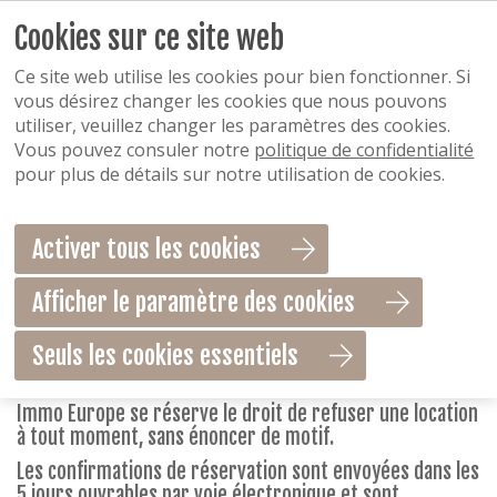
Cookies sur ce site web
Termes et conditions
Ce site web utilise les cookies pour bien fonctionner. Si
CONDITIONS GÉNÉRALES RÉGISSANT LA LOCATION D’UNE
vous désirez changer les cookies que nous pouvons
MAISON DE VACANCES
utiliser, veuillez changer les paramètres des cookies.
Vous pouvez consuler notre
politique de confidentialité
Les présentes conditions générales la réservation d'une
pour plus de détails sur notre utilisation de cookies.
maison de vacances meublée et en font partie
intégrante.
1 Réservations
Activer tous les cookies
Immo Europe n'accepte que les réservations de
personnes âgées de 21 ans ou plus. Pour les groupes non
Afficher le paramètre des cookies
familiaux en vacances, tous les voyageurs doivent être
âgés de 21 ans ou plus. Si, à l'arrivée, il apparaît que les
Seuls les cookies essentiels
voyageurs ne remplissent pas nos conditions, Immo
Europe peut encore annuler la réservation.
Immo Europe se réserve le droit de refuser une location
à tout moment, sans énoncer de motif.
Les confirmations de réservation sont envoyées dans les
5 jours ouvrables par voie électronique et sont