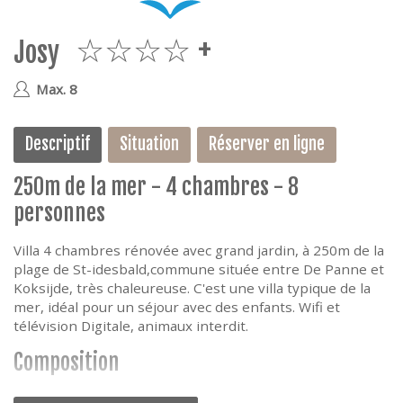
e
Josy
4plus
Max. 8
Descriptif
Situation
Réserver en ligne
250m de la mer - 4 chambres - 8
personnes
Villa 4 chambres rénovée avec grand jardin, à 250m de la
plage de St-idesbald,commune située entre De Panne et
Koksijde, très chaleureuse. C'est une villa typique de la
mer, idéal pour un séjour avec des enfants. Wifi et
télévision Digitale, animaux interdit.
Composition
La villa se compose d'un hall, toilette séparée, cuisine