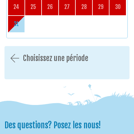
24
25
26
27
28
29
30
31
Choisissez une période
Des questions? Posez les nous!