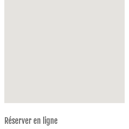
Appareils ménagers:
aspirateur, fer et planche à
repasser
Énergie :
chauffage central au gaz
Extérieur:
terrasse min. 10 m², jardin ouvert,
meubles jardin ou balcon, bbq (
mettre sur la
pelouse
et nettoyer après utilisation)
Possibilité de parking :
parking inclus
Extra's:
non fumeur, chaise haute, animaux interdit
Réserver en ligne