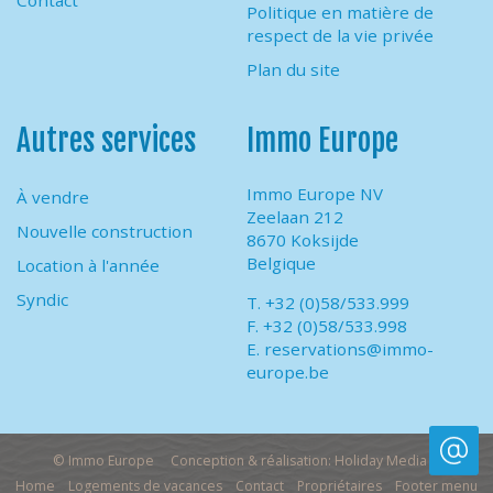
Contact
Politique en matière de
respect de la vie privée
Plan du site
Autres services
Immo Europe
Immo Europe NV
À vendre
Zeelaan 212
Nouvelle construction
8670 Koksijde
Belgique
Location à l'année
Syndic
T. +32 (0)58/533.999
F. +32 (0)58/533.998
E.
reservations@immo-
europe.be
© Immo Europe
Conception & réalisation: Holiday Media
Home
Logements de vacances
Contact
Propriétaires
Footer menu