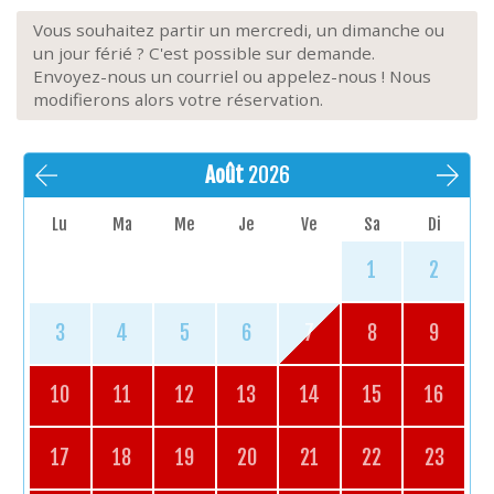
Vous souhaitez partir un mercredi, un dimanche ou
un jour férié ? C'est possible sur demande.
Envoyez-nous un courriel ou appelez-nous ! Nous
modifierons alors votre réservation.
Août
2026
Lu
Ma
Me
Je
Ve
Sa
Di
1
2
3
4
5
6
7
8
9
10
11
12
13
14
15
16
17
18
19
20
21
22
23