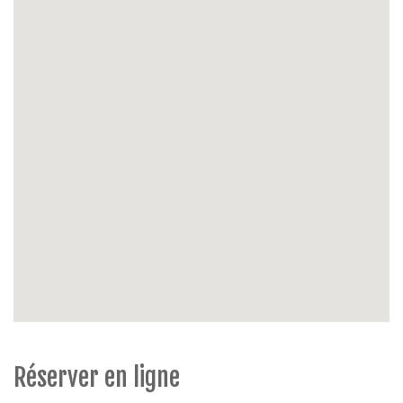
Extérieur
: balcon ( max 2 m de largeur), balcon côté
living, chaises de jardin
Possibilité de parking
: garage inclus
Extras
: Escalier jusque l'entrée, ascenseur, 1 ière
étage, animaux non admis, non-fumeur.
Réserver en ligne