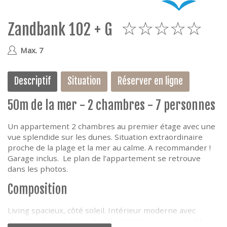
e
Zandbank 102 + G
5
Max. 7
Descriptif
Situation
Réserver en ligne
50m de la mer - 2 chambres - 7 personnes
Un appartement 2 chambres au premier étage avec une
vue splendide sur les dunes. Situation extraordinaire
proche de la plage et la mer au calme. A recommander !
Garage inclus. Le plan de l’appartement se retrouve
dans les photos.
Composition
Living spacieux, côté soleil. Intérieur moderne avec
meubles design. Deux chambres dont une avec un lit