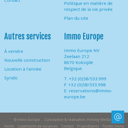
Contact
Politique en matière de
respect de la vie privée
Plan du site
Autres services
Immo Europe
Immo Europe NV
À vendre
Zeelaan 212
Nouvelle construction
8670 Koksijde
Belgique
Location à l'année
Syndic
T. +32 (0)58/533.999
F. +32 (0)58/533.998
E.
reservations@immo-
europe.be
© Immo Europe
Conception & réalisation: Holiday Media
Home
Logements de vacances
Contact
Propriétaires
Footer menu