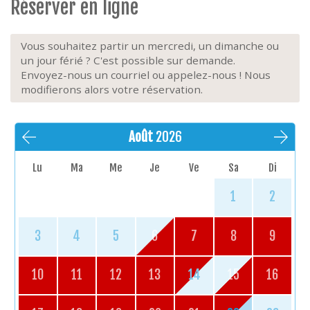
Réserver en ligne
Vous souhaitez partir un mercredi, un dimanche ou
un jour férié ? C'est possible sur demande.
Envoyez-nous un courriel ou appelez-nous ! Nous
modifierons alors votre réservation.
Août
2026
Lu
Ma
Me
Je
Ve
Sa
Di
1
2
3
4
5
6
7
8
9
10
11
12
13
14
15
16