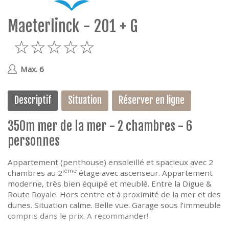
e
Maeterlinck - 201 + G
5
Max. 6
Descriptif
Situation
Réserver en ligne
350m mer de la mer - 2 chambres - 6
personnes
Appartement (penthouse) ensoleillé et spacieux avec 2
ième
chambres au 2
étage avec ascenseur. Appartement
moderne, très bien équipé et meublé. Entre la Digue &
Route Royale. Hors centre et à proximité de la mer et des
dunes. Situation calme. Belle vue. Garage sous l’immeuble
compris dans le prix. A recommander!