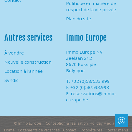
Contact
Politique en matière de
respect de la vie privée
Plan du site
Autres services
Immo Europe
Immo Europe NV
À vendre
Zeelaan 212
Nouvelle construction
8670 Koksijde
Belgique
Location à l'année
Syndic
T. +32 (0)58/533.999
F. +32 (0)58/533.998
E.
reservations@immo-
europe.be
© Immo Europe
Conception & réalisation: Holiday Media
Home
Logements de vacances
Contact
Propriétaires
Footer menu