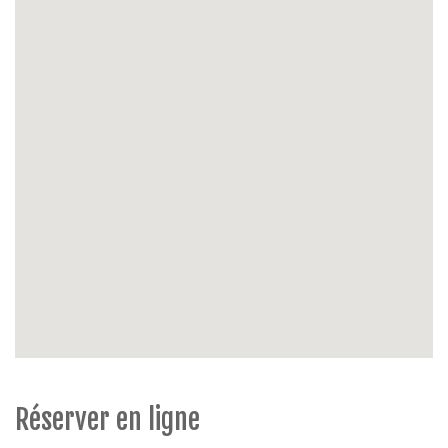
Énergie
: chauffage central gaz
Extérieur
: terrasse ensoleillée (min 10m²), jardin
ouvert, meubles jardin ou balcon, coupe
vent, barbecue, maison de jardin
Possibilité de parking
: parking inclus
Extras
: non-fumeur, chaise haute, support de
séchage, animaux strictement interdits.
Réserver en ligne