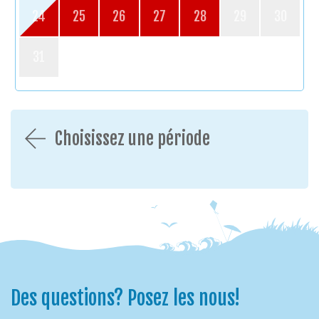
24
25
26
27
28
29
30
31
Choisissez une période
Des questions? Posez les nous!