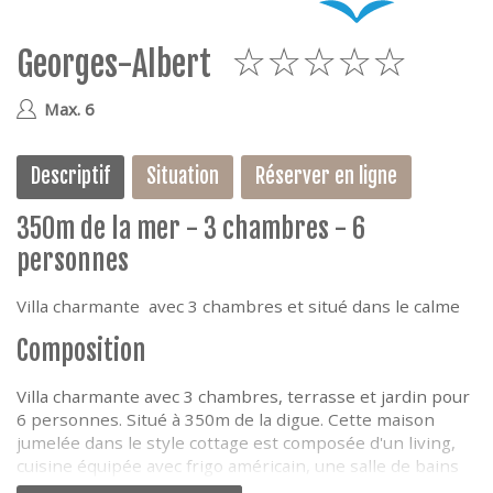
e
Georges-Albert
5
Max. 6
Descriptif
Situation
Réserver en ligne
350m de la mer - 3 chambres - 6
personnes
Villa charmante avec 3 chambres et situé dans le calme
Composition
Villa charmante avec 3 chambres, terrasse et jardin pour
6 personnes. Situé à 350m de la digue. Cette maison
jumelée dans le style cottage est composée d'un living,
cuisine équipée avec frigo américain, une salle de bains
(pommeau douche "rain dance") avec wc, une toilette