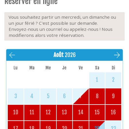
Réserver en ligne
Vous souhaitez partir un mercredi, un dimanche ou
un jour férié ? C'est possible sur demande.
Envoyez-nous un courriel ou appelez-nous ! Nous
modifierons alors votre réservation.
Août
2026
Lu
Ma
Me
Je
Ve
Sa
Di
1
2
3
4
5
6
7
8
9
10
11
12
13
14
15
16
17
18
19
20
21
22
23