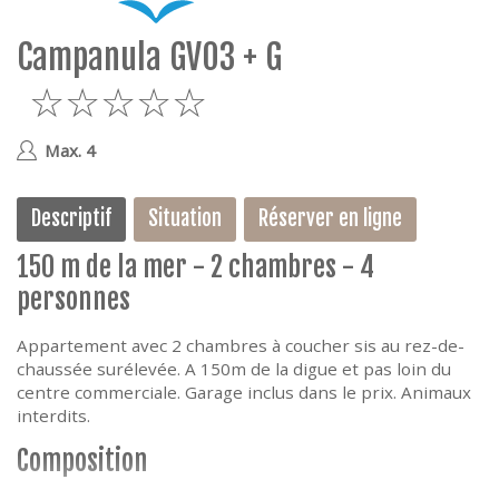
e
Campanula GV03 + G
5
Max. 4
Descriptif
Situation
Réserver en ligne
150 m de la mer - 2 chambres - 4
personnes
Appartement avec 2 chambres à coucher sis au rez-de-
chaussée surélevée. A 150m de la digue et pas loin du
centre commerciale. Garage inclus dans le prix. Animaux
interdits.
Composition