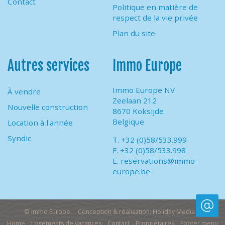
Contact
Politique en matière de
respect de la vie privée
Plan du site
Autres services
Immo Europe
Immo Europe NV
À vendre
Zeelaan 212
Nouvelle construction
8670 Koksijde
Belgique
Location à l'année
Syndic
T. +32 (0)58/533.999
F. +32 (0)58/533.998
E.
reservations@immo-
europe.be
© Immo Europe
Conception & réalisation: Holiday Media
Home
Logements de vacances
Contact
Propriétaires
Footer menu