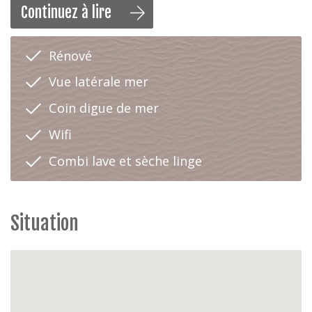
Continuez à lire
Cet appartement entièrement rénové se compose d'un
hall d’entrée, toilette, salle de bains, 3 chambres avec 2
lits simple, living avec vue latéral sur mer, cuisine rénové
Rénové
et entièrement équipée.
Vue latérale mer
Caracteristique
Coin digue de mer
Audio / Multimédia:
télévision flatscreen, tv digitale
Wifi
de telenet et wifi
Cuisine:
taque induction, four micro-ondes, four
Combi lave et sèche linge
normal combiné avec four vapeur, lave- vaisselle,
réfrigérateur, congélateur, percolateur, senseo,
grill pain, bouilloire, mixer
Sanitaire:
salle de bains avec baignoire, baignoire
Situation
avec paroi de couche ,toilette séparée de la salle,
de bains, lavabo dans chaque chambres (chaud et
froid)
Chambres:
6 lits simples avec sommier à lattes, 6
couettes simple, 2 couettes double, oreillers
présents