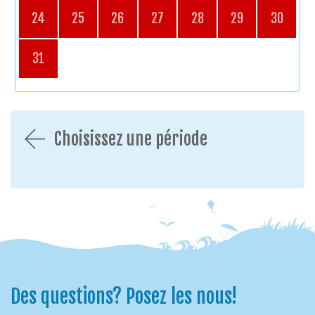
24
25
26
27
28
29
30
31
Choisissez une période
Des questions? Posez les nous!