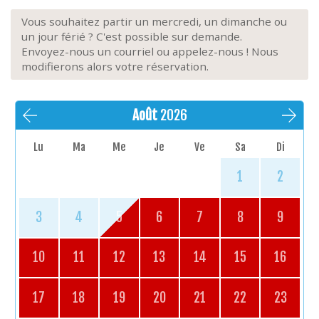
Vous souhaitez partir un mercredi, un dimanche ou
un jour férié ? C'est possible sur demande.
Envoyez-nous un courriel ou appelez-nous ! Nous
modifierons alors votre réservation.
Août
2026
Lu
Ma
Me
Je
Ve
Sa
Di
1
2
3
4
5
6
7
8
9
10
11
12
13
14
15
16
17
18
19
20
21
22
23