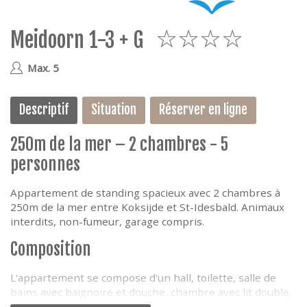
e
Meidoorn 1-3 + G
4
Max. 5
Descriptif
Situation
Réserver en ligne
250m de la mer – 2 chambres - 5
personnes
Appartement de standing spacieux avec 2 chambres à
250m de la mer entre Koksijde et St-Idesbald. Animaux
interdits, non-fumeur, garage compris.
Composition
L'appartement se compose d'un hall, toilette, salle de
bains avec baignoire et douche, chambre avec lit double,
chambre avec1 lit simple et 1 lit superposé, living