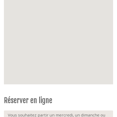
Extras
: 1ière étage, ascenseur, animaux interdit,
non-fumeur.
Réserver en ligne
Vous souhaitez partir un mercredi, un dimanche ou