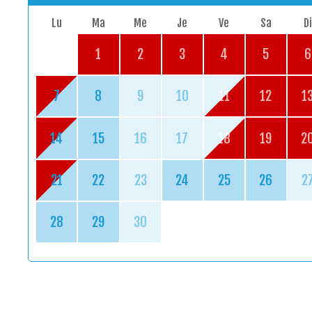
Lu
Ma
Me
Je
Ve
Sa
Di
1
2
3
4
5
6
7
8
9
10
11
12
1
14
15
16
17
18
19
2
21
22
23
24
25
26
2
28
29
30