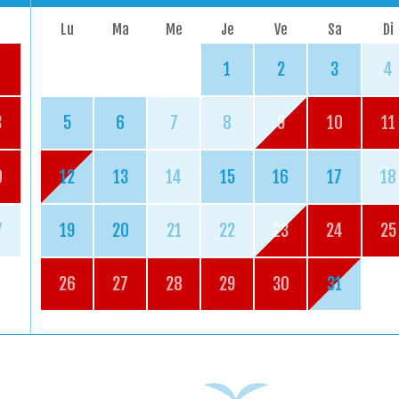
Lu
Ma
Me
Je
Ve
Sa
Di
1
2
3
4
3
5
6
7
8
9
10
11
0
12
13
14
15
16
17
18
7
19
20
21
22
23
24
25
26
27
28
29
30
31