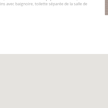
ins avec baignoire, toilette séparée de la salle de
atscreen, radio, télévision supplémentaire dans la
cro-ondes combiné, hotte, lave-vaisselle,
olateur, mixer, bouilloire électrique, grille-pain
e douche, toilette séparée de la salle de bains dans le
superposé (2 x 1 pers de 90x200), 2 couettes simple, 2
ing
t sèche-linge
r, 3ième étage