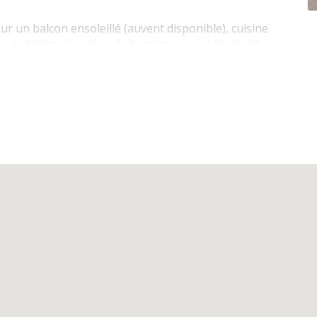
ur un balcon ensoleillé (auvent disponible), cuisine
e, toilettes séparées, 2 chambres avec 1 lit double,
cd / hifi, télévision numérique (Telenet)
nduction, four électrique, micro-ondes, hotte
artiment congélateur, cafetière, grille-pain,
, toilettes séparées, sèche-cheveux
 140x200), 2 couettes doubles, oreillers fournis, 1
-linge, fer et table à repasser
1 table de jardin
.
, animaux autorisés, chaise haute, lit bébé (avec