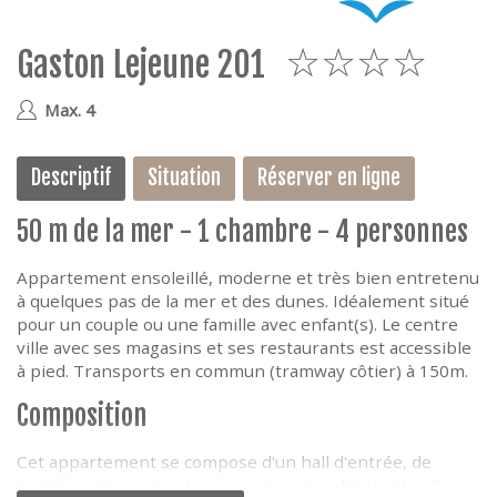
e
Gaston Lejeune 201
4
Max. 4
Descriptif
Situation
Réserver en ligne
50 m de la mer - 1 chambre - 4 personnes
Appartement ensoleillé, moderne et très bien entretenu
à quelques pas de la mer et des dunes. Idéalement situé
pour un couple ou une famille avec enfant(s). Le centre
ville avec ses magasins et ses restaurants est accessible
à pied. Transports en commun (tramway côtier) à 150m.
Composition
Cet appartement se compose d'un hall d'entrée, de
toilettes, d'une chambre à coucher avec lit double, d'une