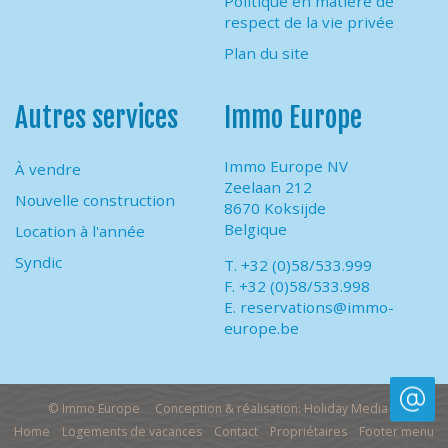
Politique en matière de
respect de la vie privée
Plan du site
Autres services
Immo Europe
Immo Europe NV
À vendre
Zeelaan 212
Nouvelle construction
8670 Koksijde
Belgique
Location à l'année
Syndic
T. +32 (0)58/533.999
F. +32 (0)58/533.998
E.
reservations@immo-
europe.be
© Immo Europe
Conception & réalisation: Holiday Media
Home
Logements de vacances
Contact
Propriétaires
Footer menu