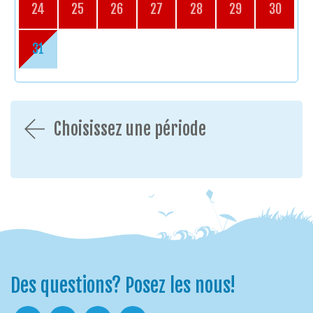
24
25
26
27
28
29
30
31
Choisissez une période
Des questions? Posez les nous!