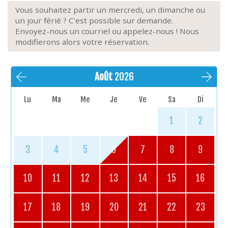
Extérieur
: terrasse carrelée, table et 4 chaises,
Vous souhaitez partir un mercredi, un dimanche ou
parasol, 4 fauteuils « lounge set » + table basse
un jour férié ? C'est possible sur demande.
Parking:
Parking en plein air à 100m
Envoyez-nous un courriel ou appelez-nous ! Nous
Extras
: ascenseur, rez-de-chaussée, non-fumeur,
modifierons alors votre réservation.
animaux admis (max. 2), lit bébé, poussette
Août
2026
Lu
Ma
Me
Je
Ve
Sa
Di
1
2
3
4
5
6
7
8
9
10
11
12
13
14
15
16
17
18
19
20
21
22
23