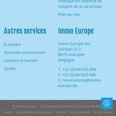
Politique en matière de
respect de la vie privée
Plan du site
Autres services
Immo Europe
Immo Europe NV
À vendre
Zeelaan 212
Nouvelle construction
8670 Koksijde
Belgique
Location à l'année
Syndic
T. +32 (0)58/533.999
F. +32 (0)58/533.998
E.
reservations@immo-
europe.be
© Immo Europe
Conception & réalisation: Holiday Media
Home
Logements de vacances
Contact
Propriétaires
Footer menu