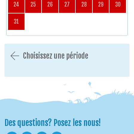
24
25
26
27
28
29
30
31
Choisissez une période
Des questions? Posez les nous!