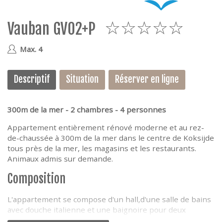
e
Vauban GV02+P
5
Max. 4
Descriptif
Situation
Réserver en ligne
300m de la mer - 2 chambres - 4 personnes
Appartement entièrement rénové moderne et au rez-
de-chaussée à 300m de la mer dans le centre de Koksijde
tous près de la mer, les magasins et les restaurants.
Animaux admis sur demande.
Composition
L'appartement se compose d'un hall,d'une salle de bains
avec douche italienne et une baignoire pour deux
personnes, d'une buanderie avec lave-linge, sèche-linge