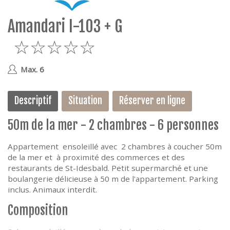
e
Amandari I-103 + G
5
Max. 6
Descriptif
Situation
Réserver en ligne
50m de la mer - 2 chambres - 6 personnes
Appartement ensoleillé avec 2 chambres à coucher 50m
de la mer et à proximité des commerces et des
restaurants de St-Idesbald. Petit supermarché et une
boulangerie délicieuse à 50 m de l'appartement. Parking
inclus. Animaux interdit.
Composition