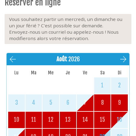
Réserver en ligne
Vous souhaitez partir un mercredi, un dimanche ou
un jour férié ? C'est possible sur demande.
Envoyez-nous un courriel ou appelez-nous ! Nous
modifierons alors votre réservation.
Août
2026
Lu
Ma
Me
Je
Ve
Sa
Di
1
2
3
4
5
6
7
8
9
10
11
12
13
14
15
16