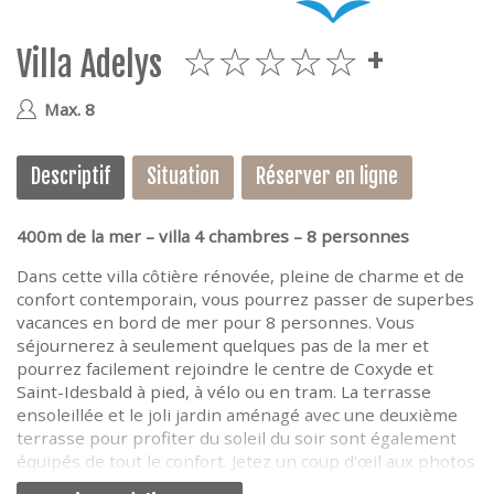
e
Villa Adelys
5plus
Max. 8
Descriptif
Situation
Réserver en ligne
400m de la mer – villa 4 chambres – 8 personnes
Dans cette villa côtière rénovée, pleine de charme et de
confort contemporain, vous pourrez passer de superbes
vacances en bord de mer pour 8 personnes. Vous
séjournerez à seulement quelques pas de la mer et
pourrez facilement rejoindre le centre de Coxyde et
Saint-Idesbald à pied, à vélo ou en tram. La terrasse
ensoleillée et le joli jardin aménagé avec une deuxième
terrasse pour profiter du soleil du soir sont également
équipés de tout le confort. Jetez un coup d'œil aux photos
et à la description pour plus de détails.