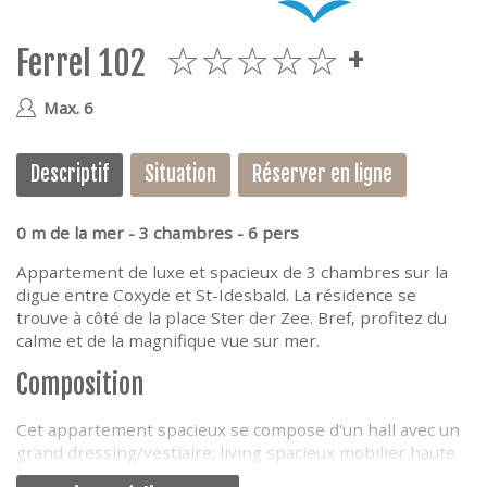
e
Ferrel 102
5plus
Max. 6
Descriptif
Situation
Réserver en ligne
0 m de la mer - 3 chambres - 6 pers
Appartement de luxe et spacieux de 3 chambres sur la
digue entre Coxyde et St-Idesbald. La résidence se
trouve à côté de la place Ster der Zee. Bref, profitez du
calme et de la magnifique vue sur mer.
Composition
Cet appartement spacieux se compose d'un hall avec un
grand dressing/vestiaire; living spacieux mobilier haute
gamme avec grand divan de coin, table et chaises ;