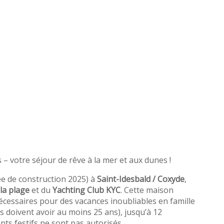
s – votre séjour de rêve à la mer et aux dunes !
ée de construction 2025) à
Saint-Idesbald / Coxyde
,
la plage
et du
Yachting Club KYC
. Cette maison
 nécessaires pour des vacances inoubliables en famille
ts doivent avoir au moins 25 ans), jusqu’à 12
ts festifs ne sont pas autorisés.