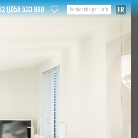
32 (0)58 533 999
Françai