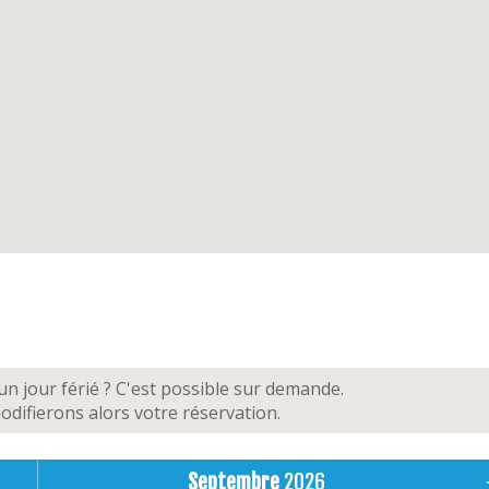
ision numérique TELENET, internet (wifi).
rique, four à micro-ondes, hotte aspirante, lave-
rains, grille-pain, bouilloire, réfrigérateur
ains avec douche au rez-de-chaussée, 2ème salle de
 bains avec baignoire et lavabo.
00) avec sommier tapissier et un lit double (240 x 200) ,
 couette double de (220 x 200) et un lit simple au-
mbre 3
avec un lit superposé avec 2 lits simples (90 x
teur, planche et fer à repasser, sèche-cheveux
es, barbecue à gaz
allée. Les autres voitures peuvent être garées dans la
ement à prix réduit en vente chez Immo Europe)
maison de vacances sur 3 niveaux, 2 lits bébé, 2
n jour férié ? C'est possible sur demande.
difierons alors votre réservation.
Septembre
2026