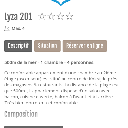
e
Lyza 201
4
Max. 4
Descriptif
Situation
Réserver en ligne
500m de la mer - 1 chambre - 4 personnes
Ce confortable appartement d'une chambre au 2ième
étage (ascenseur) est situé au centre de Koksijde près
des magasins & restaurants. La distance de la plage est
que 500m. , L'appartement dispose d'un salon avec
balcon, cuisine ouverte, balcon à l'avant et à l'arrière.
Très bien entretenu et confortable.
Composition
Hall, wc, salle de séjour avec balcon, cuisine ouverte