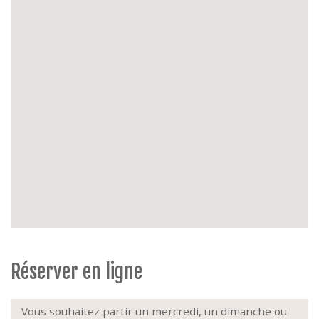
linge combiné, étendoir à linge
Énergie
: chauffage central
Extérieur
: balcon côté living, 2 chaises de
jardin, 1 table de jardin, balcon à l'arrière, 2 chaises
longues
Parking
: pour charger et décharger, vous pouvez
vous garer dans la Zeelaan sur les emplacements
Shop & Go
devant l’immeuble (30 minutes
gratuites). Si disponible, vous pouvez également
vous garer gratuitement sur la place de l’église.
Extras
: ascenseur, 2ième étage, animaux interdits,
non-fumeur
Réserver en ligne
Vous souhaitez partir un mercredi, un dimanche ou