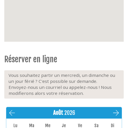
Extérieur
: grande terrasse ensoleillée
Parking
: possibilité de stationnement dans le
garage (place n° 15)
Extras
: table de jardin, 6 chaises de jardin, 1 animal
domestique admis, non-fumeurs, place de parking
dans le garage, pas de Wi-Fi.
Réserver en ligne
Vous souhaitez partir un mercredi, un dimanche ou
un jour férié ? C'est possible sur demande.
Envoyez-nous un courriel ou appelez-nous ! Nous
modifierons alors votre réservation.
Août
2026
Lu
Ma
Me
Je
Ve
Sa
Di