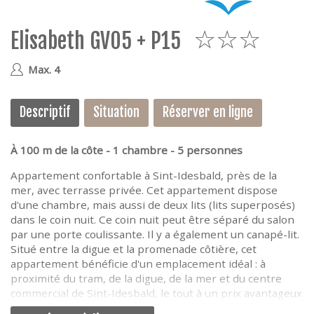
e
Elisabeth GV05 + P15
3
Max. 4
Descriptif
Situation
Réserver en ligne
À 100 m de la côte - 1 chambre - 5 personnes
Appartement confortable à Sint-Idesbald, près de la
mer, avec terrasse privée. Cet appartement dispose
d'une chambre, mais aussi de deux lits (lits superposés)
dans le coin nuit. Ce coin nuit peut être séparé du salon
par une porte coulissante. Il y a également un canapé-lit.
Situé entre la digue et la promenade côtière, cet
appartement bénéficie d'un emplacement idéal : à
proximité du tram, de la digue, de la mer et du centre
commercial de Sint-Idesbald, le tout à un prix avantageux
!