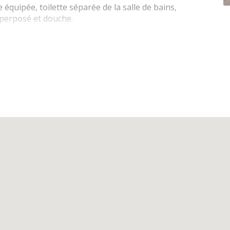
équipée, toilette séparée de la salle de bains,
uperposé et douche.
ion digitale Telenet Smart Card, Wifi
ondes combiné, hotte, lave-vaisselle, réfrigérateur
xer
éparée de la salle de bains
 (3 x 1 pers), 3 couettes simples, double couette,
us
, 4ième étage.