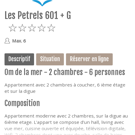
e
Les Petrels 601 + G
5
Max. 6
Descriptif
Situation
Réserver en ligne
0m de la mer - 2 chambres - 6 personnes
Appartement avec 2 chambres à coucher, 6 ième étage
et sur la digue
Composition
Appartement moderne avec 2 chambres, sur la digue au
6ième etage. L'appart se compose d'un hall, living avec
vue mer, cuisine ouverte et équipée, télévision digitale,
Wifi, 2 chambres dont une avec douche, salle de bains