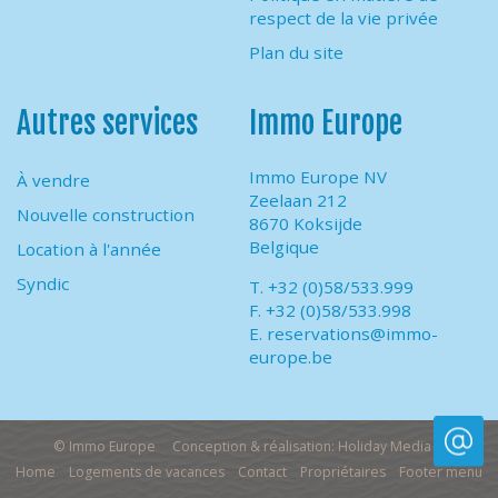
respect de la vie privée
Plan du site
Autres services
Immo Europe
Immo Europe NV
À vendre
Zeelaan 212
Nouvelle construction
8670 Koksijde
Belgique
Location à l'année
Syndic
T. +32 (0)58/533.999
F. +32 (0)58/533.998
E.
reservations@immo-
europe.be
© Immo Europe
Conception & réalisation: Holiday Media
Home
Logements de vacances
Contact
Propriétaires
Footer menu