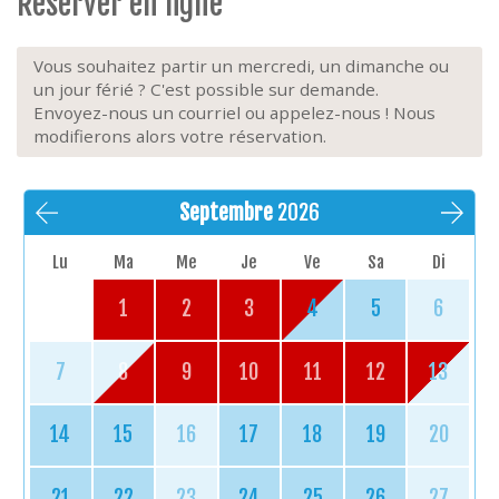
Réserver en ligne
Vous souhaitez partir un mercredi, un dimanche ou
un jour férié ? C'est possible sur demande.
Envoyez-nous un courriel ou appelez-nous ! Nous
modifierons alors votre réservation.
Septembre
2026
Lu
Ma
Me
Je
Ve
Sa
Di
1
2
3
4
5
6
7
8
9
10
11
12
13
14
15
16
17
18
19
20
21
22
23
24
25
26
27