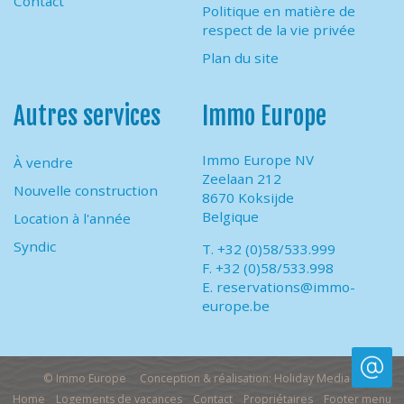
Contact
Politique en matière de
respect de la vie privée
Plan du site
Autres services
Immo Europe
Immo Europe NV
À vendre
Zeelaan 212
Nouvelle construction
8670 Koksijde
Belgique
Location à l'année
Syndic
T. +32 (0)58/533.999
F. +32 (0)58/533.998
E.
reservations@immo-
europe.be
© Immo Europe
Conception & réalisation: Holiday Media
Home
Logements de vacances
Contact
Propriétaires
Footer menu