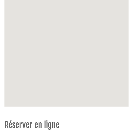
jour et nuit
Extérieur:
balcon à l’arrière
Possibilités de parking
: Garage inclus, situé sous la
place Elisabeth.
Extras:
non-fumeur, animaux strictement interdits,
ascenseur.
Réserver en ligne