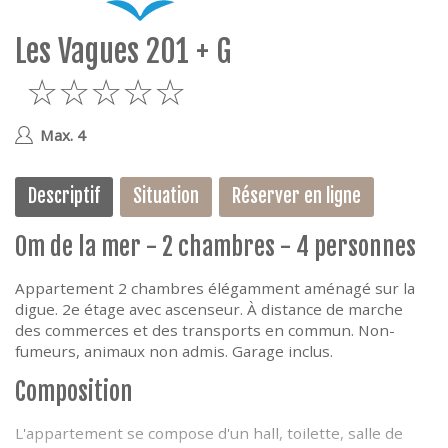
e
Les Vagues 201 + G
5
Max. 4
Descriptif
Situation
Réserver en ligne
0m de la mer - 2 chambres - 4 personnes
Appartement 2 chambres élégamment aménagé sur la
digue. 2e étage avec ascenseur. À distance de marche
des commerces et des transports en commun. Non-
fumeurs, animaux non admis. Garage inclus.
Composition
L'appartement se compose d'un hall, toilette, salle de