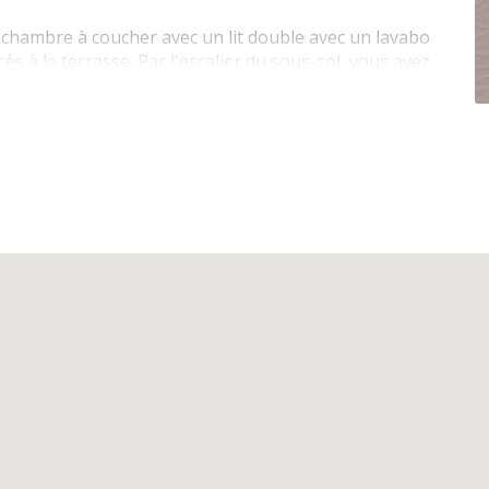
e chambre à coucher avec un lit double avec un lavabo
cès à la terrasse. Par l'escalier du sous-sol, vous avez
double et 1 avec un lit superposé pour 3 personnes. Il
, une avec baignoire et douche.
box digitale de telenet, Wifi
 taque vitro céramique, four électrique, four micro-
le, congélateur, frigo/congélateur américaine,
l nescafé dolce gusto
, salle de bains avec douche, toilette dans la salle de
he et lavabo dans la chambre au r-d-ch
 chacun avec une couette pour 2 personnes, lits
personne, sommiers à lattes pour tous les lits, lit
reilers présent.
irateur, fer et planche à repasser