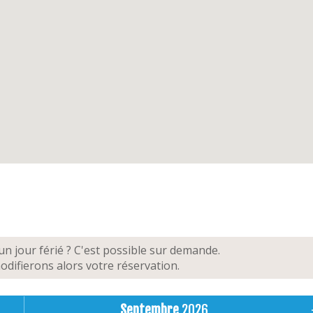
clôturé, chaises de jardin, table de jardin, chaises
rage (2 voitures)
its, chaise bébé.
n jour férié ? C'est possible sur demande.
difierons alors votre réservation.
Septembre
2026