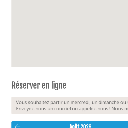
Extérieur
: terrasse ensoleillée (min 10m²), jardin 
longues, barbecue, bac à sable
Possibilité de parking
: parking inclus, double ga
Options
: non-fumeur, animaux strictement interd
Réserver en ligne
Vous souhaitez partir un mercredi, un dimanche ou u
Envoyez-nous un courriel ou appelez-nous ! Nous mo
Août
2026