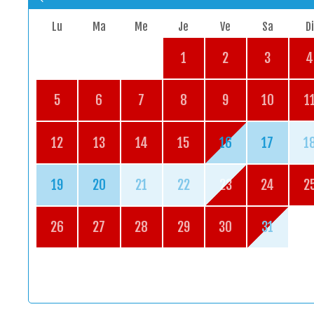
Lu
Ma
Me
Je
Ve
Sa
Di
1
2
3
4
5
6
7
8
9
10
1
12
13
14
15
16
17
1
19
20
21
22
23
24
2
26
27
28
29
30
31