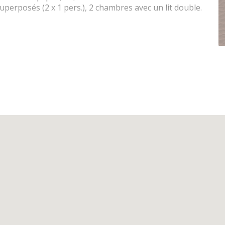
perposés (2 x 1 pers.), 2 chambres avec un lit double.
rnet (wifi + raccordement avec un câble pour ordinateur
 taque vitro céramique, four électrique, four micro-
r avec petit congélateur, percolateur, Senseo, grille-
e, toilette séparée de la salle de bains, 3 × lavabo
 lits superposés (2 x 1pers), 6 couettes simple, double
s
é, aspirateur
ent interdits, escalier jusque la porte d'entrée,
e.