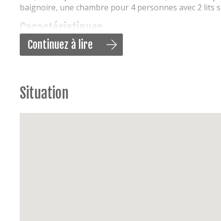
baignoire, une chambre pour 4 personnes avec 2 lits su
Caractéristiques
Continuez à lire
Audio / Multimédia
: télévision flat screen, inte
portable), tv digitale de Belgacom,
Cuisine
: cuisine équipée avec appareils encastré,
ondes combiné, hotte, lave-vaisselle, réfrigérateu
Situation
pain, bouilloire, mixer
Sanitaire
: salle de bains avec bain et cabine douch
dans la chambre (chaud et froid)
Chambres
: 2 lits double avec sommier à lattes, 2
couette, lit bébé (avec matelas), oreillers présent
Appareils ménagers
: lave- et sèche-linge combin
Énergie
: chauffage central au gaz
Extérieur
: balcon ensoleillé à la façade arrière
Extras
: non-fumeur, local à vélo, animaux strictem
ascenseur, rez-de-chaussée surélevé, chaise haut