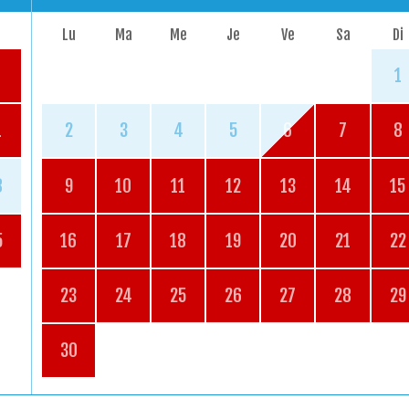
Lu
Ma
Me
Je
Ve
Sa
Di
1
1
2
3
4
5
6
7
8
8
9
10
11
12
13
14
15
5
16
17
18
19
20
21
22
23
24
25
26
27
28
29
30