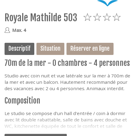
e
Royale Mathilde 503
4
Max. 4
Descriptif
Situation
Réserver en ligne
70m de la mer - 0 chambres - 4 personnes
Studio avec coin nuit et vue latérale sur la mer à 700m de
la mer et avec un balcon. Hautement recommandé pour
des vacances avec 2 ou 4 personnes. Animaux interdit.
Composition
Le studio se compose d'un hall d'entrée / coin à dormir
avec lit double rabattable, salle de bains avec douche et
WC, kitchenette équipée de tout le confort et salle de
séjour avec lit-divan.