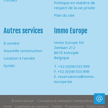
Contact
Politique en matière de
respect de la vie privée
Plan du site
Autres services
Immo Europe
Immo Europe NV
À vendre
Zeelaan 212
Nouvelle construction
8670 Koksijde
Belgique
Location à l'année
Syndic
T. +32 (0)58/533.999
F. +32 (0)58/533.998
E.
reservations@immo-
europe.be
© Immo Europe
Conception & réalisation: Holiday Media
Home
Logements de vacances
Contact
Propriétaires
Footer menu