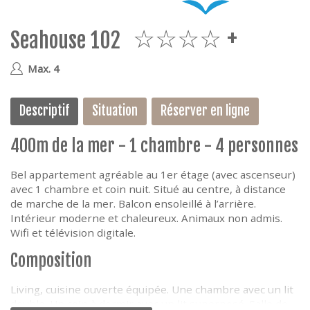
e
Seahouse 102
4plus
Max. 4
Descriptif
Situation
Réserver en ligne
400m de la mer - 1 chambre - 4 personnes
Bel appartement agréable au 1er étage (avec ascenseur)
avec 1 chambre et coin nuit. Situé au centre, à distance
de marche de la mer. Balcon ensoleillé à l’arrière.
Intérieur moderne et chaleureux. Animaux non admis.
Wifi et télévision digitale.
Composition
Living, cuisine ouverte équipée. Une chambre avec un lit
double. Un coin à dormir avec un lit superposé. Salle de