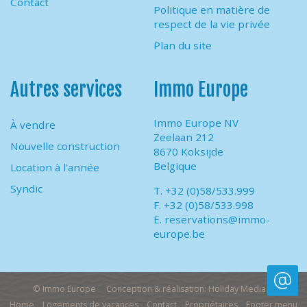
Contact
Politique en matière de
respect de la vie privée
Plan du site
Autres services
Immo Europe
Immo Europe NV
À vendre
Zeelaan 212
Nouvelle construction
8670 Koksijde
Belgique
Location à l'année
Syndic
T. +32 (0)58/533.999
F. +32 (0)58/533.998
E.
reservations@immo-
europe.be
© Immo Europe
Conception & réalisation: Holiday Media
Home
Logements de vacances
Contact
Propriétaires
Footer menu