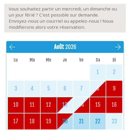
Vous souhaitez partir un mercredi, un dimanche ou
un jour férié ? C'est possible sur demande.
Envoyez-nous un courriel ou appelez-nous ! Nous
modifierons alors votre réservation.
Août
2026
Lu
Ma
Me
Je
Ve
Sa
Di
1
2
3
4
5
6
7
8
9
10
11
12
13
14
15
16
17
18
19
20
21
22
23