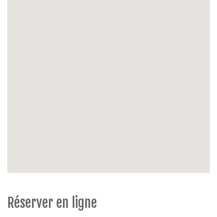
Extérieur:
balcon ( max. 2 m de largeur), balcon côté
living, chaise de jardin,
Parking:
garage inclus
Extras:
Ascenseur, animaux interdits, non-fumeur
Réserver en ligne