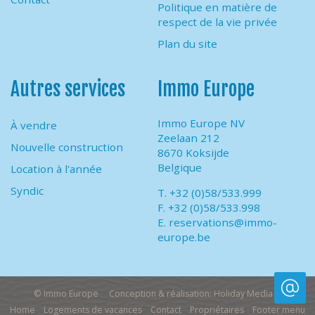
Politique en matière de
respect de la vie privée
Plan du site
Autres services
Immo Europe
Immo Europe NV
À vendre
Zeelaan 212
Nouvelle construction
8670 Koksijde
Belgique
Location à l'année
Syndic
T. +32 (0)58/533.999
F. +32 (0)58/533.998
E.
reservations@immo-
europe.be
© Immo Europe
Conception & réalisation: Holiday Media
Home
Logements de vacances
Contact
Propriétaires
Footer menu