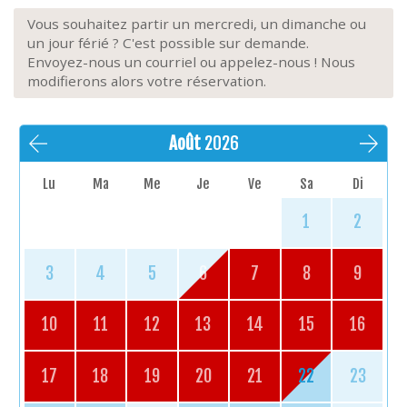
Vous souhaitez partir un mercredi, un dimanche ou
un jour férié ? C'est possible sur demande.
Envoyez-nous un courriel ou appelez-nous ! Nous
modifierons alors votre réservation.
Août
2026
Lu
Ma
Me
Je
Ve
Sa
Di
1
2
3
4
5
6
7
8
9
10
11
12
13
14
15
16
17
18
19
20
21
22
23