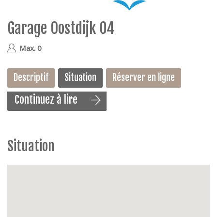
e
Garage Oostdijk 04
geen
Max. 0
Descriptif
Situation
Réserver en ligne
Continuez à lire
Garage en sous-sol
Situation