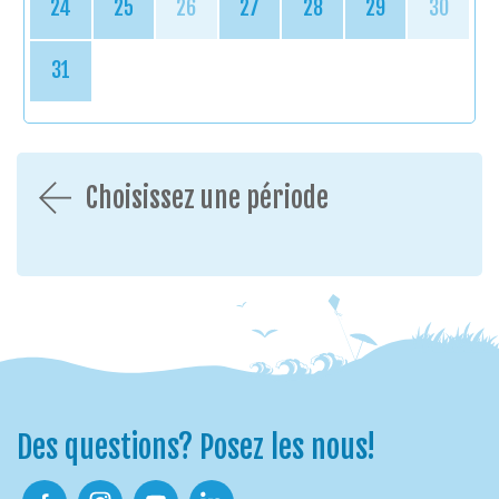
24
25
26
27
28
29
30
31
Choisissez une période
Des questions? Posez les nous!