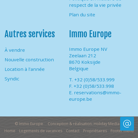
respect de la vie privée
Plan du site
Autres services
Immo Europe
Immo Europe NV
À vendre
Zeelaan 212
Nouvelle construction
8670 Koksijde
Belgique
Location à l'année
Syndic
T. +32 (0)58/533.999
F. +32 (0)58/533.998
E.
reservations@immo-
europe.be
© Immo Europe
Conception & réalisation: Holiday Media
Home
Logements de vacances
Contact
Propriétaires
Footer menu