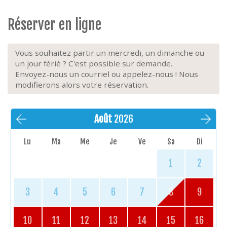
Réserver en ligne
Vous souhaitez partir un mercredi, un dimanche ou
un jour férié ? C'est possible sur demande.
Envoyez-nous un courriel ou appelez-nous ! Nous
modifierons alors votre réservation.
Août
2026
Lu
Ma
Me
Je
Ve
Sa
Di
1
2
3
4
5
6
7
8
9
10
11
12
13
14
15
16