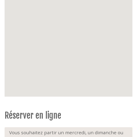
Énergie
: chauffage central gaz
Extérieur
: balcon ensoleillé à la façade arrière
Extras
: animaux strictement interdits, ascenseur,
non-fumeur.
Réserver en ligne
Vous souhaitez partir un mercredi, un dimanche ou