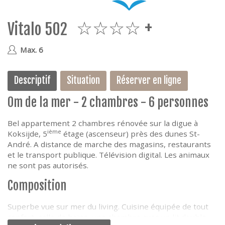
e
Vitalo 502
4plus
Max. 6
Descriptif
Situation
Réserver en ligne
0m de la mer - 2 chambres - 6 personnes
Bel appartement 2 chambres rénovée sur la digue à
ième
Koksijde, 5
étage (ascenseur) près des dunes St-
André. A distance de marche des magasins, restaurants
et le transport publique. Télévision digital. Les animaux
ne sont pas autorisés.
Composition
Superbe vue sur mer du living. Cuisine équipée de tout
confort, salle de bains, une chambre avec un lit double,